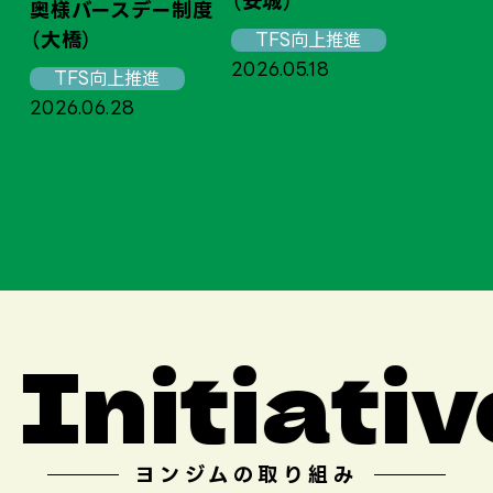
（安城）
奥様バースデー制度
（大橋）
TFS向上推進
2026.05.18
奥
TFS向上推進
（
2026.06.28
20
nitiative
ヨンジムの取り組み