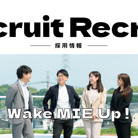
uit
Recru
採用情報
Wake MIE Up !